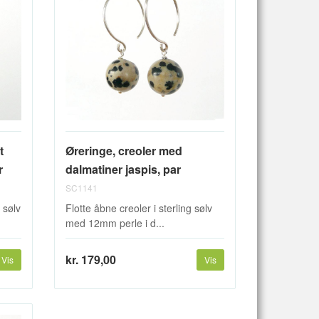
t
Øreringe, creoler med
r
dalmatiner jaspis, par
SC1141
 sølv
Flotte åbne creoler i sterling sølv
med 12mm perle i d...
kr. 179,00
Vis
Vis