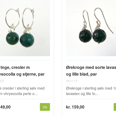
ringe, creoler m
Ørekroge med sorte lava
socolla og stjerne, par
og lille blad, par
50
SK1110
e creoler i sterling sølv med
Ørekroge i sterling sølv med
 chrysocolla perle o...
lavasten og lille fo...
149,00
kr. 159,00
Vis