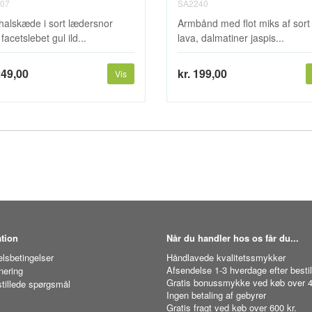
07
SA2240
 halskæde i sort lædersnor
Armbånd med flot miks af sort
acetslebet gul ild...
lava, dalmatiner jaspis...
249,00
kr. 199,00
Vis
tion
Når du handler hos os får du...
lsbetingelser
Håndlavede kvalitetssmykker
Afsendelse 1-3 hverdage efter bestil
nering
Gratis bonussmykke ved køb over 4
stillede spørgsmål
Ingen betaling af gebyrer
Gratis fragt ved køb over 600 kr.