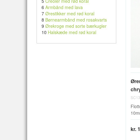
5
Creoler med rød koral
6
Armbånd med lava
7
Ørestikker med rød koral
8
Børnearmbånd med rosakvarts
9
Ørekroge med sorte bærkugler
10
Halskæde med rød koral
Øre
chry
SC13
Flott
10mm
kr. 