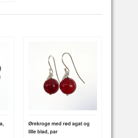
a,
Ørekroge med rød agat og
lille blad, par