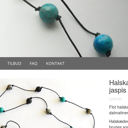
TILBUD
FAQ
KONTAKT
Halsk
jaspis
LH3120
Flot halsk
dalmatiner
Halskæden
bruges so