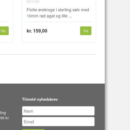
SK1190
Flotte ørekroge i sterling sølv med
10mm rød agat og lille ...
kr. 159,00
Vis
Vis
Tilmeld nyhedsbrev
ling
00 kr.