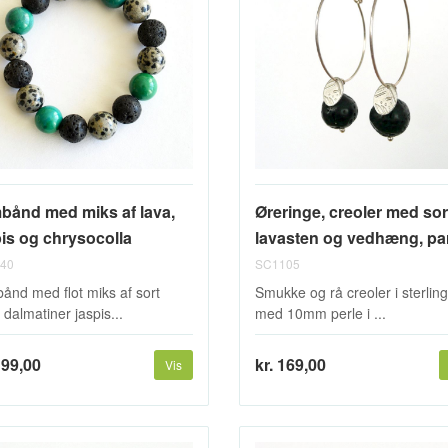
bånd med miks af lava,
Øreringe, creoler med sor
pis og chrysocolla
lavasten og vedhæng, pa
40
SC1105
ånd med flot miks af sort
Smukke og rå creoler i sterling
 dalmatiner jaspis...
med 10mm perle i ...
199,00
kr. 169,00
Vis