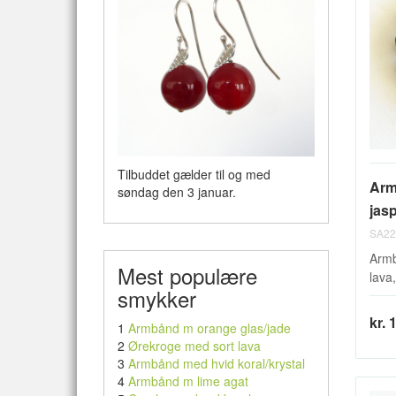
Tilbuddet gælder til og med
Arm
søndag den 3 januar.
jas
SA22
Armb
Mest populære
lava,
smykker
kr. 
1
Armbånd m orange glas/jade
2
Ørekroge med sort lava
3
Armbånd med hvid koral/krystal
4
Armbånd m lime agat