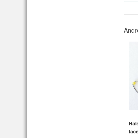
Andr
Hal
face