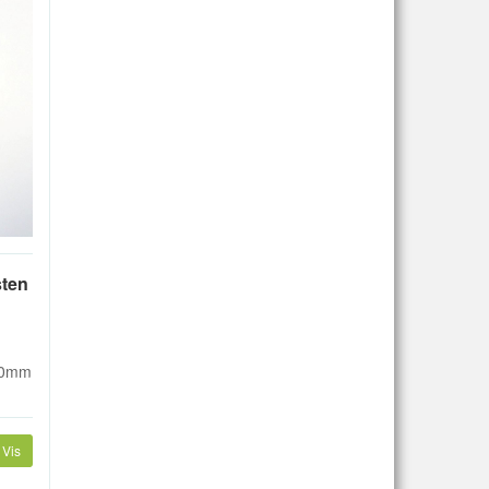
sten
 10mm
Vis