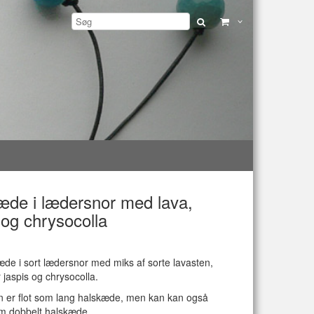
æde i lædersnor med lava,
 og chrysocolla
æde i sort lædersnor med miks af sorte lavasten,
 jaspis og chrysocolla.
 er flot som lang halskæde, men kan kan også
m dobbelt halskæde.