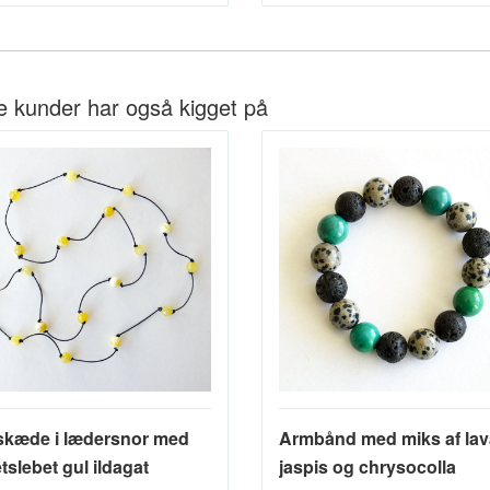
e kunder har også kigget på
skæde i lædersnor med
Armbånd med miks af lav
tslebet gul ildagat
jaspis og chrysocolla