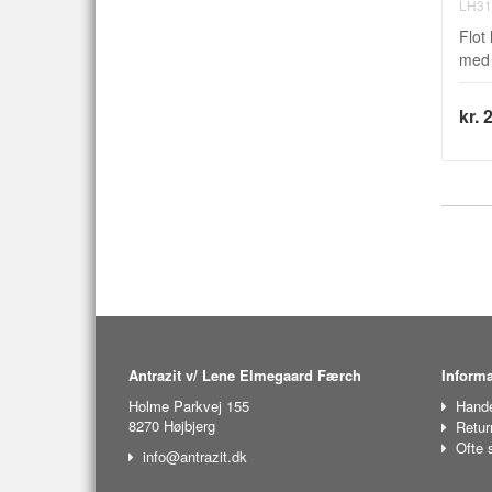
LH31
Flot
med f
kr. 
Antrazit v/ Lene Elmegaard Færch
Informa
Holme Parkvej 155
Hande
8270 Højbjerg
Retur
Ofte 
info@antrazit.dk