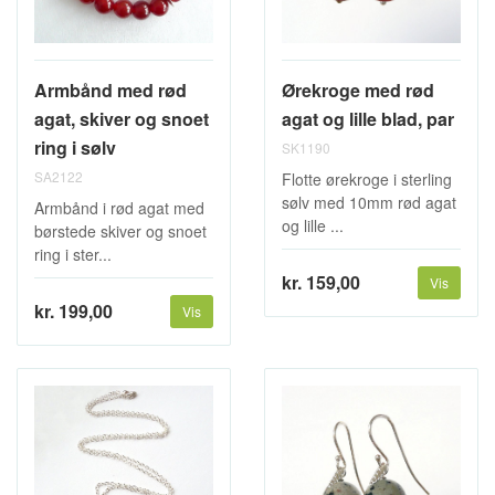
Armbånd med rød
Ørekroge med rød
agat, skiver og snoet
agat og lille blad, par
ring i sølv
SK1190
SA2122
Flotte ørekroge i sterling
sølv med 10mm rød agat
Armbånd i rød agat med
og lille ...
børstede skiver og snoet
ring i ster...
kr. 159,00
Vis
kr. 199,00
Vis