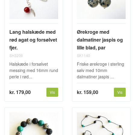
Lang halskæde med
Ørekroge med
rød agat og forsølvet
dalmatiner jaspis og
fjer.
lille blad, par
SH3206
SK1140
Halskæde i forsølvet
Friske ørekroge i sterling
messing med 16mm rund
sølv med 10mm
perle i rød...
dalmatiner jaspis ...
kr. 179,00
kr. 159,00
Vis
Vis