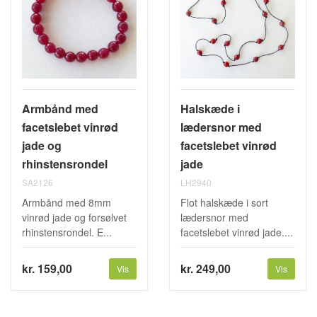
Armbånd med
Halskæde i
facetslebet vinrød
lædersnor med
jade og
facetslebet vinrød
rhinstensrondel
jade
SA2126
LH2940
Armbånd med 8mm
Flot halskæde i sort
vinrød jade og forsølvet
lædersnor med
rhinstensrondel. E...
facetslebet vinrød jade....
kr. 159,00
kr. 249,00
Vis
Vis