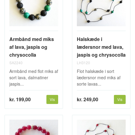
Armbånd med miks
Halskæde i
af lava, jaspis og
lædersnor med lava,
chrysocolla
jaspis og chrysocolla
SA2240
LH3120
Armbånd med flot miks af
Flot halskæde i sort
sort lava, dalmatiner
lædersnor med miks af
jaspis...
sorte lavas...
kr. 199,00
kr. 249,00
Vis
Vis