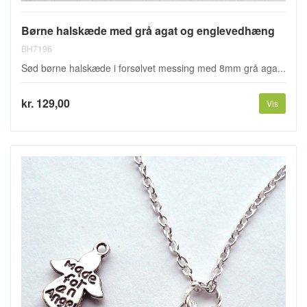
Børne halskæde med grå agat og englevedhæng
BH7196
Sød børne halskæde i forsølvet messing med 8mm grå aga...
kr. 129,00
Vis