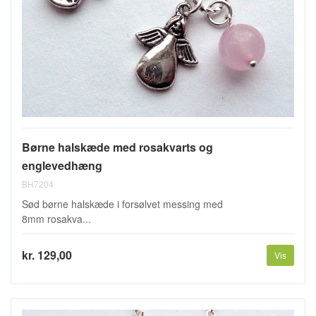
Børne halskæde med rosakvarts og
englevedhæng
BH7204
Sød børne halskæde i forsølvet messing med
8mm rosakva...
kr. 129,00
Vis