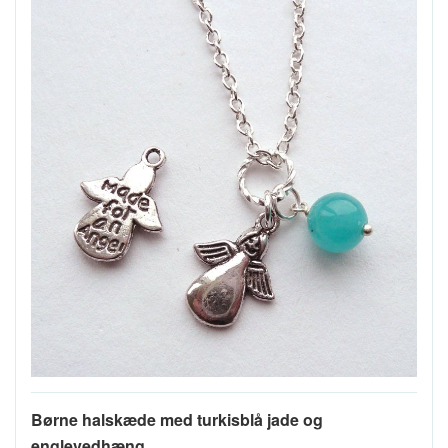
Børne halskæde med turkisblå jade og
englevedhæng