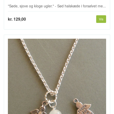
"Søde, sjove og kloge ugler." - Sød halskæde i forsølvet me...
kr. 129,00
Vis