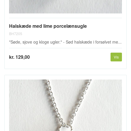
Halskæde med lime porcelænsugle
BH7205
"Søde, sjove og kloge ugler." - Sød halskæde i forsølvet me...
kr. 129,00
Vis