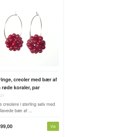
ringe, creoler med bær af
 røde koraler, par
21
e creolere i sterling sølv med
lavede bær af ...
199,00
Vis