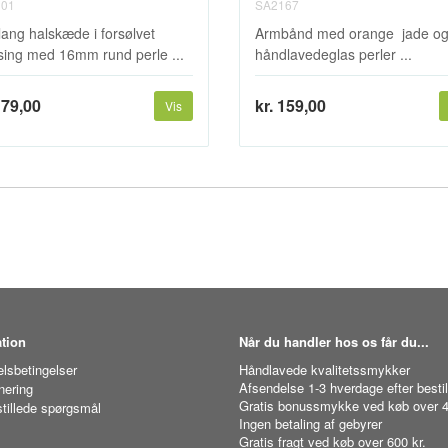
01
SA2167
 lang halskæde i forsølvet
Armbånd med orange jade o
ing med 16mm rund perle ...
håndlavedeglas perler ...
179,00
kr. 159,00
Vis
tion
Når du handler hos os får du...
lsbetingelser
Håndlavede kvalitetssmykker
Afsendelse 1-3 hverdage efter bestil
nering
Gratis bonussmykke ved køb over 4
stillede spørgsmål
Ingen betaling af gebyrer
Gratis fragt ved køb over 600 kr.