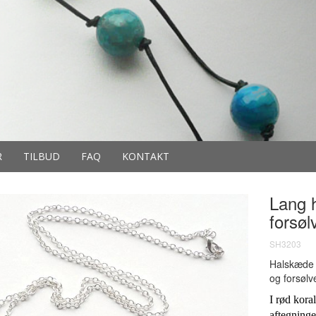
R
TILBUD
FAQ
KONTAKT
Lang 
forsølv
SH3203
Halskæde i
og forsølve
I rød kora
aftegninge