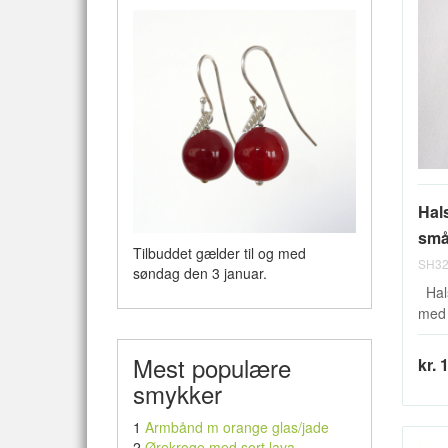
Hal
små
Tilbuddet gælder til og med
SH32
søndag den 3 januar.
Hals
med 
Mest populære
kr. 
smykker
1
Armbånd m orange glas/jade
2
Ørekroge med sort lava