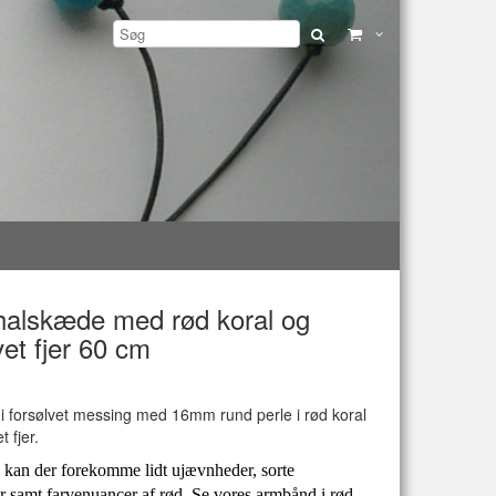
halskæde med rød koral og
et fjer
60 cm
 forsølvet messing med 16mm rund perle i rød koral
t fjer.
l kan der
forekomme lidt ujævnheder, sorte
r samt farvenuancer af rød
.
Se vores armbånd i rød