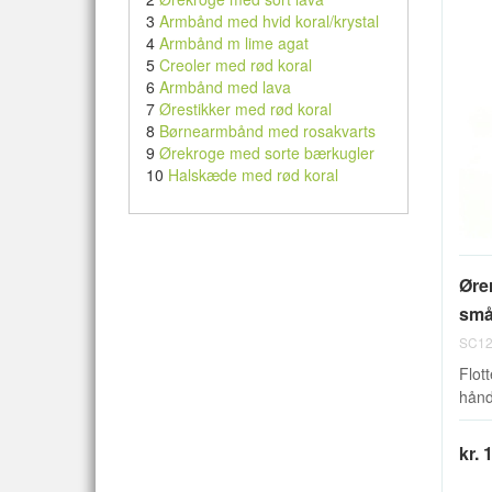
3
Armbånd med hvid koral/krystal
4
Armbånd m lime agat
5
Creoler med rød koral
6
Armbånd med lava
7
Ørestikker med rød koral
8
Børnearmbånd med rosakvarts
9
Ørekroge med sorte bærkugler
10
Halskæde med rød koral
Øre
små
SC12
Flott
hånd
kr. 