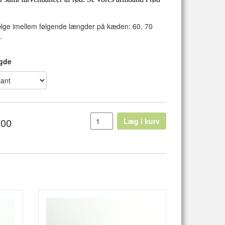
lge imellem følgende længder på kæden: 60, 70
.
gde
,00
Læg i kurv