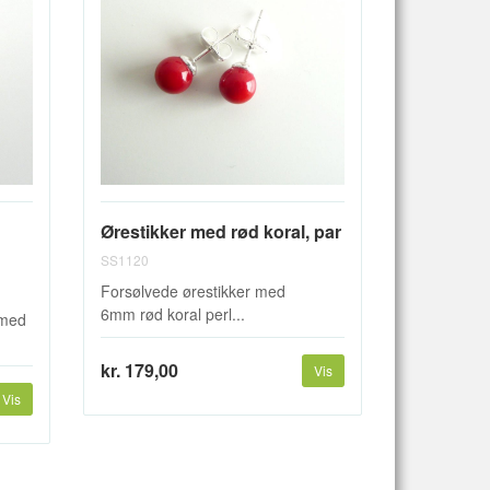
d
Ørestikker med rød koral, par
SS1120
Forsølvede ørestikker med
6mm rød koral perl...
 med
kr. 179,00
Vis
Vis