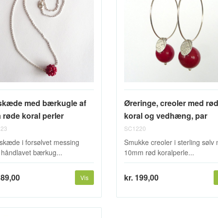
skæde med bærkugle af
Øreringe, creoler med rø
 røde koral perler
koral og vedhæng, par
23
SC1220
kæde i forsølvet messing
Smukke creoler i sterling sølv
håndlavet bærkug...
10mm rød koralperle...
189,00
kr. 199,00
Vis