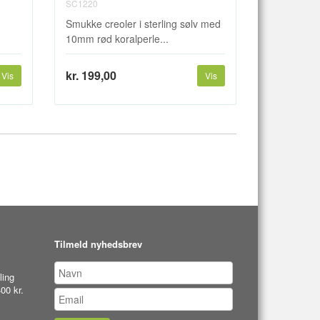
SC1220
g
Smukke creoler i sterling sølv med
10mm rød koralperle...
kr. 199,00
Vis
Vis
Tilmeld nyhedsbrev
ling
00 kr.