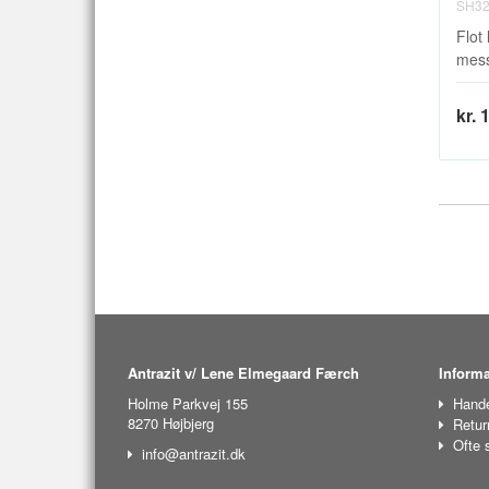
SH32
Flot
mess
kr. 
Antrazit v/ Lene Elmegaard Færch
Informa
Holme Parkvej 155
Hande
8270 Højbjerg
Retur
Ofte 
info@antrazit.dk