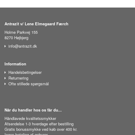
Antrazit v/ Lene Elmegaard Færch
Holme Parkvej 155
8270 Højbjerg
info@antrazit.dk
Information
Handelsbetingelser
Returnering
Ofte stillede spørgsmål
Når du handler hos os får du...
Håndlavede kvalitetssmykker
Afsendelse 1-3 hverdage efter bestilling
Gratis bonussmykke ved køb over 400 kr.
Ingen betaling af gebyrer