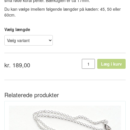
små røde koral perler. Bærkuglen er ca 17mm.
Du kan vælge imellem følgende længder på kæden: 45, 50 eller
60cm.
Vælg længde
kr. 189,00
Læg i kurv
Relaterede produkter