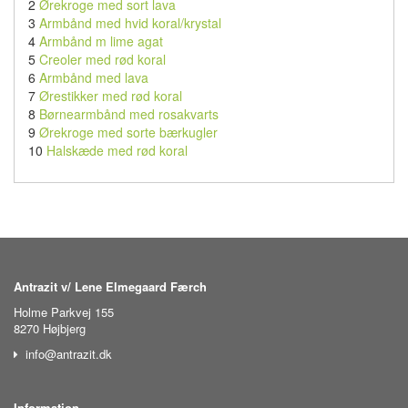
2
Ørekroge med sort lava
3
Armbånd med hvid koral/krystal
4
Armbånd m lime agat
5
Creoler med rød koral
6
Armbånd med lava
7
Ørestikker med rød koral
8
Børnearmbånd med rosakvarts
9
Ørekroge med sorte bærkugler
10
Halskæde med rød koral
Antrazit v/ Lene Elmegaard Færch
Holme Parkvej 155
8270 Højbjerg
info@antrazit.dk
Information