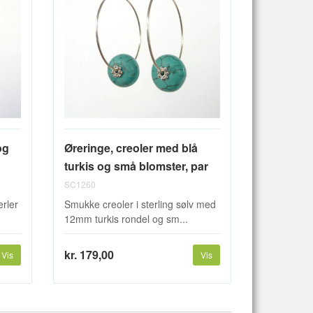
og
Øreringe, creoler med blå
turkis og små blomster, par
SC1260
erler
Smukke creoler i sterling sølv med
12mm turkis rondel og sm...
kr. 179,00
Vis
Vis