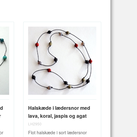
ed
Halskæde i lædersnor med
r
lava, koral, jaspis og agat
LH2950
or
Flot halskæde i sort lædersnor