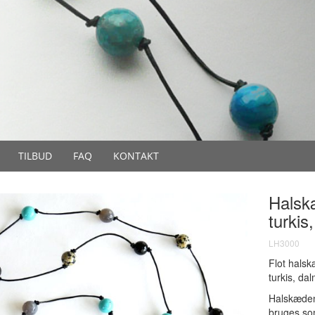
TILBUD
FAQ
KONTAKT
Halsk
turkis
LH3000
Flot halsk
turkis, da
Halskæden
bruges so