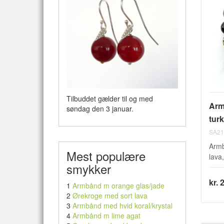
Tilbuddet gælder til og med
Arm
søndag den 3 januar.
turk
SA21
Armb
Mest populære
lava,
smykker
kr. 
1
Armbånd m orange glas/jade
2
Ørekroge med sort lava
3
Armbånd med hvid koral/krystal
4
Armbånd m lime agat