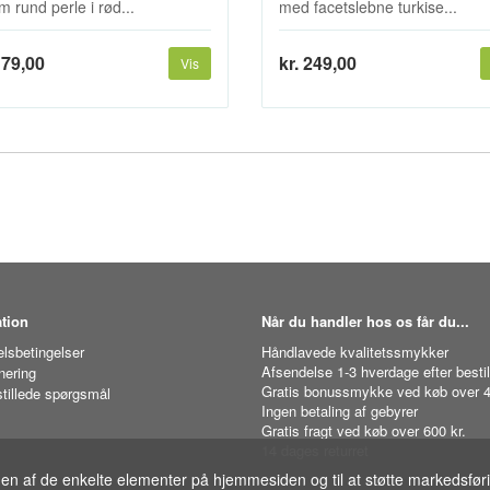
 rund perle i rød...
med facetslebne turkise...
179,00
kr. 249,00
Vis
tion
Når du handler hos os får du...
lsbetingelser
Håndlavede kvalitetssmykker
Afsendelse 1-3 hverdage efter bestil
nering
Gratis bonussmykke ved køb over 4
stillede spørgsmål
Ingen betaling af gebyrer
Gratis fragt ved køb over 600 kr.
14 dages returret
gen af de enkelte elementer på hjemmesiden og til at støtte markedsfør