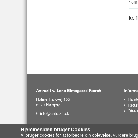
16mm
kr. 
Antrazit v/ Lene Elmegaard Færch
Informa
Holme Parkvej 155
Hande
8270 Højbjerg
Retur
Ofte 
info@antrazit.dk
Hjemmesiden bruger Cookies
Vi bruger cookies for at forbedre din oplevelse, vurdere bru