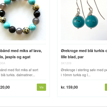
bånd med miks af lava,
Ørekroge med blå turkis 
is, jaspis og agat
lille blad, par
30A
SK1209
ånd med flot miks af sort
Ørekroge i sterling sølv med p
 blå turkis. dalmatiner...
i 10mm turkis og l...
220,00
kr. 159,00
Vis