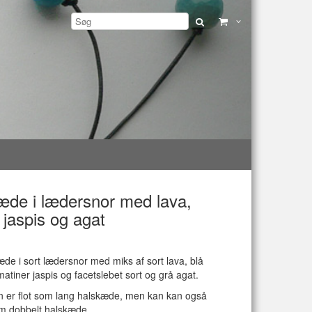
æde i lædersnor med lava,
, jaspis og agat
æde i sort lædersnor med miks af sort lava, blå
lmatiner jaspis og facetslebet sort og grå agat.
 er flot som lang halskæde, men kan kan også
m dobbelt halskæde.