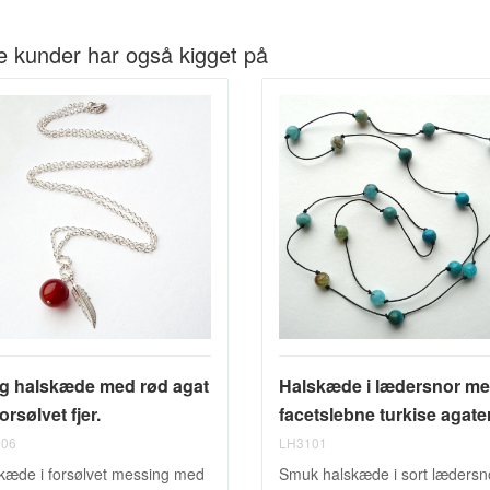
e kunder har også kigget på
g halskæde med rød agat
Halskæde i lædersnor m
orsølvet fjer.
facetslebne turkise agate
06
LH3101
kæde i forsølvet messing med
Smuk halskæde i sort lædersn