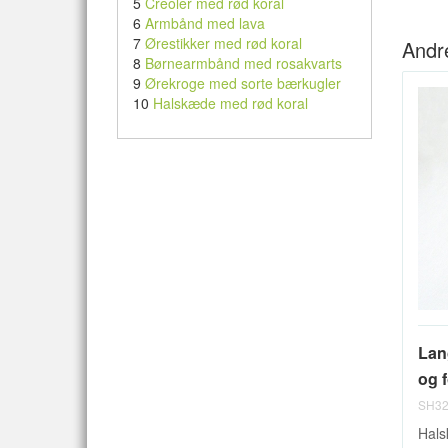
5
Creoler med rød koral
6
Armbånd med lava
7
Ørestikker med rød koral
Andr
8
Børnearmbånd med rosakvarts
9
Ørekroge med sorte bærkugler
10
Halskæde med rød koral
Lan
og f
SH32
Hals