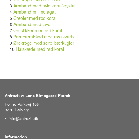
3
Armbånd med hvid koral/krystal
4
Armbånd m lime agat
5
Creoler med rød koral
6
Armbånd med lava
7
Ørestikker med rød koral
8
Børnearmbånd med rosakvarts
9
Ørekroge med sorte bærkugler
10
Halskæde med rød koral
Antrazit v/ Lene Elmegaard Færch
Holme Parkvej 155
8270 Højbjerg
info@antrazit.dk
Information