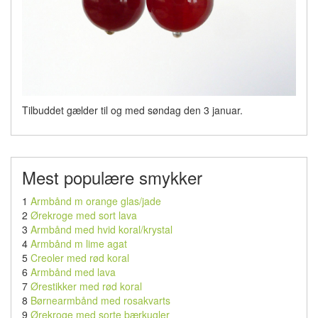
Tilbuddet gælder til og med søndag den 3 januar.
Mest populære smykker
1
Armbånd m orange glas/jade
2
Ørekroge med sort lava
3
Armbånd med hvid koral/krystal
4
Armbånd m lime agat
5
Creoler med rød koral
6
Armbånd med lava
7
Ørestikker med rød koral
8
Børnearmbånd med rosakvarts
9
Ørekroge med sorte bærkugler