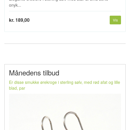
onyk...
kr. 189,00
Vis
Månedens tilbud
Er disse smukke ørekroge i sterling sølv, med rød afat og lille
blad, par