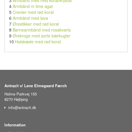
3
Armbånd med hvid koral/krystal
4
Armbånd m lime agat
5
Creoler med rød koral
6
Armbånd med lava
7
Ørestikker med rød koral
8
Børnearmbånd med rosakvarts
9
Ørekroge med sorte bærkugler
10
Halskæde med rød koral
Antrazit v/ Lene Elmegaard Færch
Holme Parkvej 155
8270 Højbjerg
info@antrazit.dk
Information