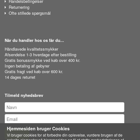
Handelsbetingelser
Returnering
Ofte stillede spørgsmål
Når du handler hos os får du...
Håndlavede kvalitetssmykker
Afsendelse 1-3 hverdage efter bestilling
Gratis bonussmykke ved køb over 400 kr.
Ingen betaling af gebyrer
Gratis fragt ved køb over 600 kr.
14 dages returret
Tilmeld nyhedsbrev
Hjemmesiden bruger Cookies
Tilmeld
Vi bruger cookies for at forbedre din oplevelse, vurdere brugen af de
enkelte elementer på hjemmesiden og til at støtte markedsføringen af