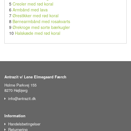
5
Creoler med rød koral
6
Armbånd med lava
7
Ørestikker med rød koral
8
Børnearmbånd med rosakvarts
9
Ørekroge med sorte bærkugler
10
Halskæde med rød koral
Antrazit v/ Lene Elmegaard Færch
Holme Parkvej 155
8270 Højbjerg
info@antrazit.dk
Information
Handelsbetingelser
Returnering