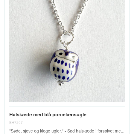
Halskæde med blå porcelænsugle
BH7207
"Søde, sjove og kloge ugler." - Sød halskæde i forsølvet me...