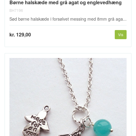
Børne halskæde med grå agat og englevedhæng
BH7196
Sød børne halskæde i forsølvet messing med 8mm grå aga...
kr. 129,00
Vis