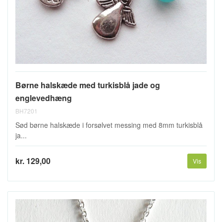
Børne halskæde med turkisblå jade og
englevedhæng
BH7201
Sød børne halskæde i forsølvet messing med 8mm turkisblå
ja...
kr. 129,00
Vis