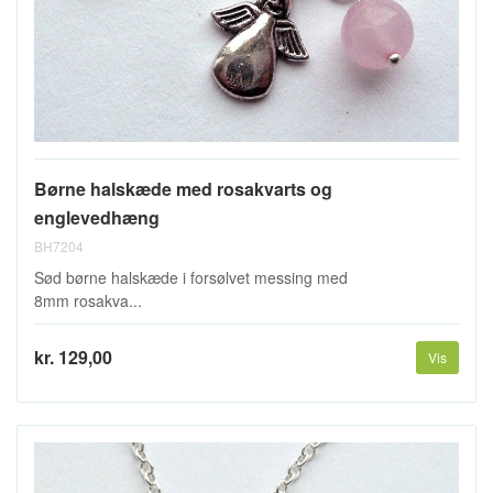
Børne halskæde med rosakvarts og
englevedhæng
BH7204
Sød børne halskæde i forsølvet messing med
8mm rosakva...
kr. 129,00
Vis