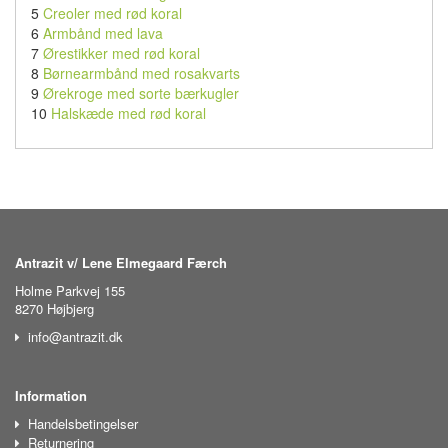
5
Creoler med rød koral
6
Armbånd med lava
7
Ørestikker med rød koral
8
Børnearmbånd med rosakvarts
9
Ørekroge med sorte bærkugler
10
Halskæde med rød koral
Antrazit v/ Lene Elmegaard Færch
Holme Parkvej 155
8270 Højbjerg
info@antrazit.dk
Information
Handelsbetingelser
Returnering