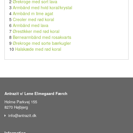
2
Ørekroge med sort lava
3
Armbånd med hvid koral/krystal
4
Armbånd m lime agat
5
Creoler med rød koral
6
Armbånd med lava
7
Ørestikker med rød koral
8
Børnearmbånd med rosakvarts
9
Ørekroge med sorte bærkugler
10
Halskæde med rød koral
Antrazit v/ Lene Elmegaard Færch
Holme Parkvej 155
8270 Højbjerg
info@antrazit.dk
Information