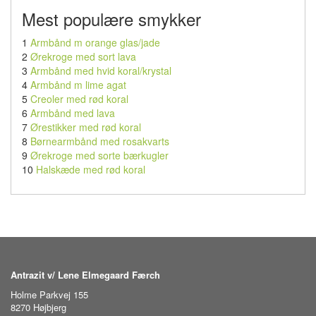
Mest populære smykker
1
Armbånd m orange glas/jade
2
Ørekroge med sort lava
3
Armbånd med hvid koral/krystal
4
Armbånd m lime agat
5
Creoler med rød koral
6
Armbånd med lava
7
Ørestikker med rød koral
8
Børnearmbånd med rosakvarts
9
Ørekroge med sorte bærkugler
10
Halskæde med rød koral
Antrazit v/ Lene Elmegaard Færch
Holme Parkvej 155
8270 Højbjerg