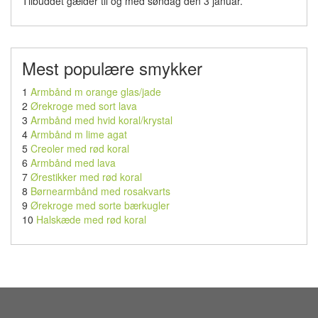
Tilbuddet gælder til og med søndag den 3 januar.
Mest populære smykker
1
Armbånd m orange glas/jade
2
Ørekroge med sort lava
3
Armbånd med hvid koral/krystal
4
Armbånd m lime agat
5
Creoler med rød koral
6
Armbånd med lava
7
Ørestikker med rød koral
8
Børnearmbånd med rosakvarts
9
Ørekroge med sorte bærkugler
10
Halskæde med rød koral