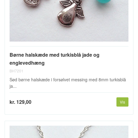
Børne halskæde med turkisblå jade og
englevedhæng
BH7201
Sød børne halskæde i forsølvet messing med 8mm turkisblå
ja...
kr. 129,00
Vis