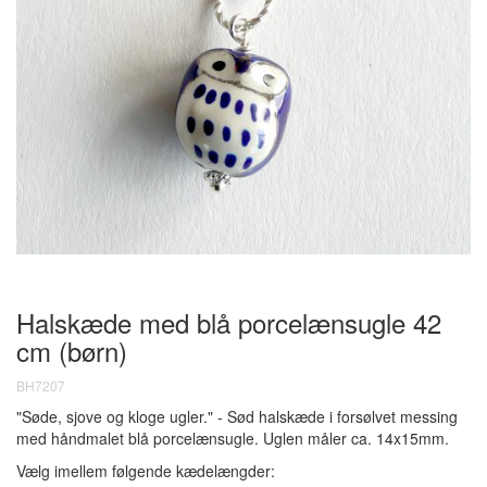
Halskæde med blå porcelænsugle
42
cm (børn)
BH7207
"Søde, sjove og kloge ugler." - Sød halskæde i forsølvet messing
med håndmalet blå porcelænsugle. Uglen måler ca. 14x15mm.
Vælg imellem følgende kædelængder: